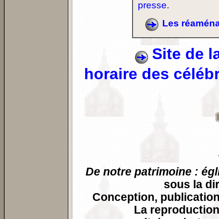
presse
.
Les réaména
Site de 
horaire des célébr
De notre patrimoine : égl
sous la di
Conception, publication
La reproduction