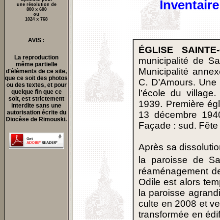
Inventaire
une résolution de
800 x 600
ou
1024 x 768
AVIS :
ÉGLISE SAINTE-
La reproduction
municipalité de Sa
même partielle
Municipalité anne
d'éléments de ce site,
que ce soit des photos
C. D’Amours. Une 
ou des textes, et pour
l’école du village
quelque fin que ce
soit, est strictement
1939. Première égl
interdite sans une
autorisation écrite du
13 décembre 1940
Diocèse de Rimouski.
Façade : sud. Fête
Après sa dissolutio
la paroisse de Sa
réaménagement des
Odile est alors te
la paroisse agrand
culte en 2008 et v
transformée en édi