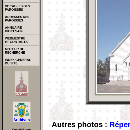
VOCABLES DES
PAROISSES
ADRESSES DES
PAROISSES
ANNUAIRE
DIOCÉSAIN
WEBMESTRE
ET CONTACTS
MOTEUR DE
RECHERCHE
INDEX GÉNÉRAL
DU SITE
Autres photos :
Réper
Optimisé pour