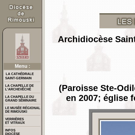
Archidiocèse Sain
Menu :
LA CATHÉDRALE
SAINT-GERMAIN
(Paroisse Ste-Odi
LA CHAPELLE DE
L'ARCHEVÊCHÉ
en 2007; église 
LA CHAPELLE DU
GRAND SÉMINAIRE
LE MUSÉE RÉGIONAL
DE RIMOUSKI
VERRIÈRES
ET VITRAUX
INFOS
DIOCÈSE