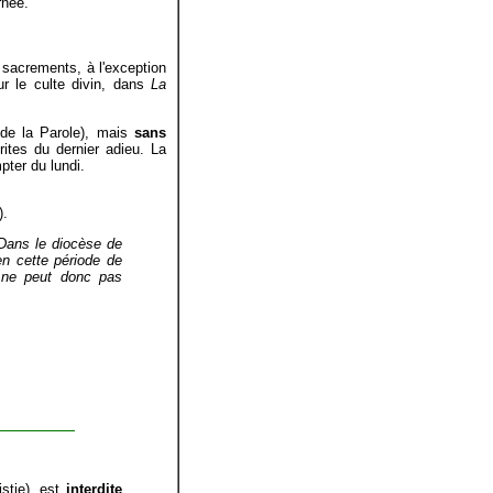
rnée.
 sacrements, à l'exception
r le culte divin, dans
La
 de la Parole), mais
sans
 rites du dernier adieu. La
pter du lundi.
).
 Dans le diocèse de
n cette période de
e ne peut donc pas
stie), est
interdite