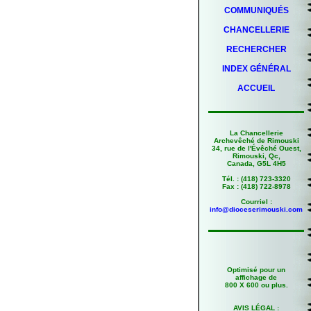
COMMUNIQUÉS
CHANCELLERIE
RECHERCHER
INDEX GÉNÉRAL
ACCUEIL
La Chancellerie
Archevêché de Rimouski
34, rue de l'Évêché Ouest,
Rimouski, Qc,
Canada, G5L 4H5
Tél. : (418) 723-3320
Fax : (418) 722-8978
Courriel :
info@dioceserimouski.com
Optimisé pour un
affichage de
800 X 600 ou plus.
AVIS LÉGAL
: