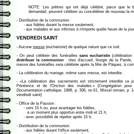
NOTE: Les prêtres qui ont déjà célébré, parce que le b
demandait, peuvent célébrer ou concélébrer de nouveau la 
- Distribution de la communion :
- aux fidèles durant la messe seulement;
- aux malades et aux infirmes à n'importe quelle heure de la jou
VENDREDI SAINT
- Aucune
messe
(eucharistie) de quelque nature que ce soit.
- On peut célébrer des funérailles
sans eucharistie
(célébration
distribuer la communion
: rites d'accueil, liturgie de la Parole,
messe des funérailles sera célébrée après la fête de Pâques, à com
- La célébration du mariage, même sans messe, est interdite.
- «La célébration des sacrements est strictement interdite ce jou
Pénitence et de l'Onction des malades.» (Congrégation pour
Documentation catholique
, 1988, p. 306, no 61; Missel romain, p. 1
vendredi saint)
- Office de la Passion :
- vers 15 h ou, pour avantager les fidèles,
à un moment plus opportun entre midi et 21 h;
- avec possibilité de répéter après 15 h;
- Distribution de la communion:
- aux fidèles durant l'office seulement;