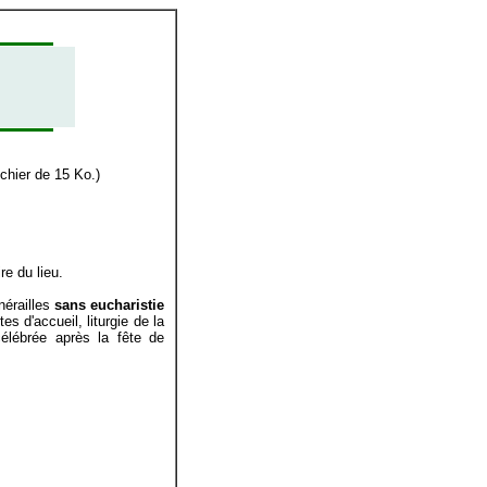
ichier de 15 Ko.)
re du lieu.
nérailles
sans eucharistie
ites d'accueil, liturgie de la
célébrée après la fête de