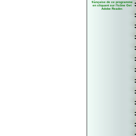
française de ce programme
en cliquant sur l'icône
Get
Adobe Reader
.