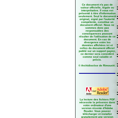
Ce document n'a pas de
valeur officielle, légale ou
interprétative. Il vous est
présenté à titre d'information
seulement. Seul le document
original, signé par l'autorité
compétente, constitue un
document officiel. Nous ne
sommes donc pas
responsables des
conséquences pouvant
résulter de l'utilisation de ce
document. En cas de
divergence entre les
données affichées ici et
celles du document officiel
publié sur un support papier,
ce dernier sera considéré
comme seul valable et
précis.
© Archidiocèse de Rimouski.
La lecture des fichiers PDF
nécessite la présence dans
votre ordinateur d'une
version récente d'Adobe
Reader. Vous pouvez
télécharger et installer
gratuitement une version