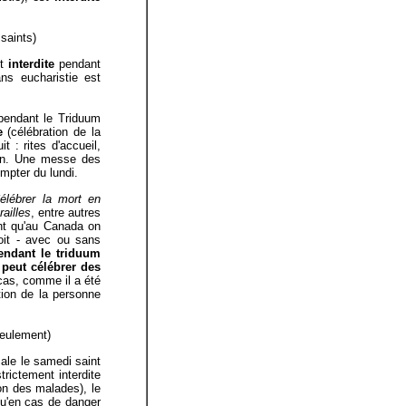
saints)
st
interdite
pendant
ans eucharistie est
 pendant le Triduum
e
(célébration de la
 : rites d'accueil,
tion. Une messe des
ompter du lundi.
élébrer la mort en
railles
, entre autres
ant qu'au Canada on
oit - avec ou sans
endant le triduum
 peut célébrer des
as, comme il a été
tion de la personne
seulement)
ale le samedi saint
trictement interdite
ion des malades), le
qu'en cas de danger