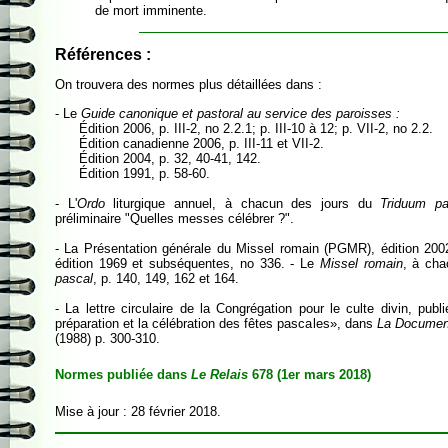
de mort imminente.
Références :
On trouvera des normes plus détaillées dans :
- Le
Guide canonique et pastoral au service des paroisses :
Édition 2006, p. III-2, no 2.2.1; p. III-10 à 12; p. VII-2, no 2.2.
Édition canadienne 2006, p. III-11 et VII-2.
Édition 2004, p. 32, 40-41, 142.
Édition 1991, p. 58-60.
- L'
Ordo
liturgique annuel, à chacun des jours du
Triduum pa
préliminaire "Quelles messes célébrer ?".
- La Présentation générale du Missel romain (PGMR), édition
édition 1969 et subséquentes, no 336. - Le
Missel romain
, à ch
pascal
, p. 140, 149, 162 et 164.
- La lettre circulaire de la Congrégation pour le culte divin, publ
préparation et la célébration des fêtes pascales», dans
La Document
(1988) p. 300-310.
Normes publiée dans
Le Relais
678 (1er mars 2018)
Mise à jour : 28 février 2018.