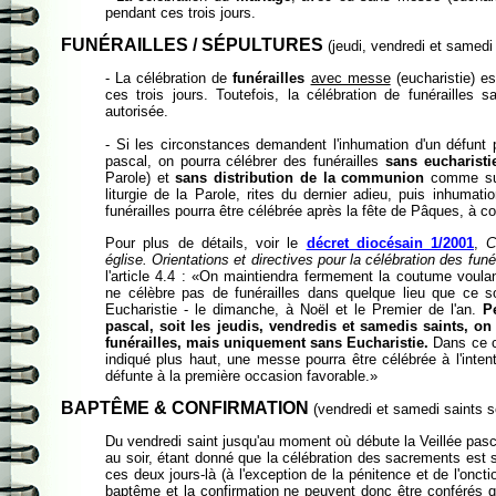
pendant ces trois jours.
FUNÉRAILLES / SÉPULTURES
(jeudi, vendredi et samedi 
- La célébration de
funérailles
avec messe
(eucharistie) e
ces trois jours. Toutefois, la célébration de funérailles s
autorisée.
- Si les circonstances demandent l'inhumation d'un défunt
pascal, on pourra célébrer des funérailles
sans eucharisti
Parole) et
sans distribution de la communion
comme suit
liturgie de la Parole, rites du dernier adieu, puis inhuma
funérailles pourra être célébrée après la fête de Pâques, à c
Pour plus de détails, voir le
décret diocésain 1/2001
,
C
église. Orientations et directives pour la célébration des funé
l'article 4.4 : «On maintiendra fermement la coutume voul
ne célèbre pas de funérailles dans quelque lieu que ce s
Eucharistie - le dimanche, à Noël et le Premier de l'an.
P
pascal, soit les jeudis, vendredis et samedis saints, on
funérailles, mais uniquement sans Eucharistie.
Dans ce c
indiqué plus haut, une messe pourra être célébrée à l'inten
défunte à la première occasion favorable.»
BAPTÊME & CONFIRMATION
(vendredi et samedi saints 
Du vendredi saint jusqu'au moment où débute la Veillée pasc
au soir, étant donné que la célébration des sacrements est s
ces deux jours-là (à l'exception de la pénitence et de l'onct
baptême et la confirmation ne peuvent donc être conférés 