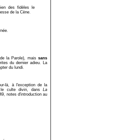
ien des fidèles le
messe de la Cène.
rnée.
 de la Parole), mais
sans
 rites du dernier adieu. La
pter du lundi.
r-là, à l'exception de la
 le culte divin, dans
La
49, notes d'introduction au