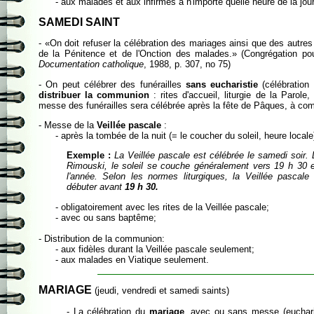
- aux malades et aux infirmes à n'importe quelle heure de la jou
SAMEDI SAINT
- «On doit refuser la célébration des mariages ainsi que des autres
de la Pénitence et de l'Onction des malades.» (Congrégation pou
Documentation catholique
, 1988, p. 307, no 75)
- On peut célébrer des funérailles
sans eucharistie
(célébration
distribuer la communion
: rites d'accueil, liturgie de la Parole,
messe des funérailles sera célébrée après la fête de Pâques, à com
- Messe de la
Veillée pascale
:
- après la tombée de la nuit (= le coucher du soleil, heure locale
Exemple :
La Veillée pascale est célébrée le samedi soir.
Rimouski, le soleil se couche généralement vers 19 h 30 e
l'année. Selon les normes liturgiques, la Veillée pascal
débuter avant
19 h 30.
- obligatoirement avec les rites de la Veillée pascale;
- avec ou sans baptême;
- Distribution de la communion:
- aux fidèles durant la Veillée pascale seulement;
- aux malades en Viatique seulement.
MARIAGE
(jeudi, vendredi et samedi saints)
- La célébration du
mariage
, avec ou sans messe (euchari