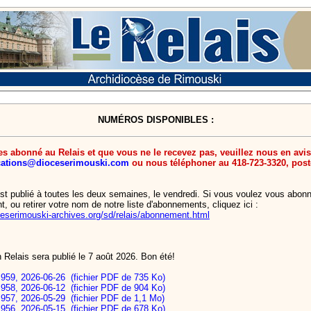
NUMÉROS DISPONIBLES :
es abonné au Relais et que vous ne le recevez pas, veuillez nous en avis
ations@dioceserimouski.com
ou nous téléphoner au 418-723-3320, post
st publié à toutes les deux semaines, le vendredi. Si vous voulez vous abon
t, ou retirer votre nom de notre liste d'abonnements, cliquez ici :
oceserimouski-archives.org/sd/relais/abonnement.html
 Relais sera publié le 7 août 2026. Bon été!
s 959, 2026-06-26 (fichier PDF de 735 Ko)
s 958, 2026-06-12 (fichier PDF de 904 Ko)
s 957, 2026-05-29 (fichier PDF de 1,1 Mo)
s 956, 2026-05-15 (fichier PDF de 678 Ko)