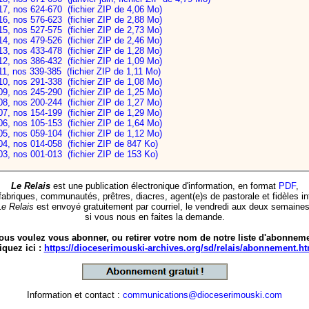
17, nos 624-670 (fichier ZIP de 4,06 Mo)
16, nos 576-623 (fichier ZIP de 2,88 Mo)
15, nos 527-575 (fichier ZIP de 2,73 Mo)
14, nos 479-526 (fichier ZIP de 2,46 Mo)
13, nos 433-478 (fichier ZIP de 1,28 Mo)
12, nos 386-432 (fichier ZIP de 1,09 Mo)
11, nos 339-385 (fichier ZIP de 1,11 Mo)
10, nos 291-338 (fichier ZIP de 1,08 Mo)
09, nos 245-290 (fichier ZIP de 1,25 Mo)
08, nos 200-244 (fichier ZIP de 1,27 Mo)
07, nos 154-199 (fichier ZIP de 1,29 Mo)
06, nos 105-153 (fichier ZIP de 1,64 Mo)
05, nos 059-104 (fichier ZIP de 1,12 Mo)
04, nos 014-058 (fichier ZIP de 847 Ko)
03, nos 001-013 (fichier ZIP de 153 Ko)
Le Relais
est une publication électronique d'information, en format
PDF
,
fabriques, communautés, prêtres, diacres, agent(e)s de pastorale et fidèles i
Le Relais
est envoyé gratuitement par courriel, le vendredi aux deux semaines
si vous nous en faites la demande.
ous voulez vous abonner, ou retirer votre nom de notre liste d'abonnem
iquez ici :
https://dioceserimouski-archives.org/sd/relais/abonnement.ht
Information et contact :
communications@dioceserimouski.com