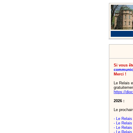
Si vous êt
communic
Merci !
Le Relais e
gratuitemen
https://di
2026 :
Le prochain
- Le Relai
- Le Relai
- Le Relai
- Le Relai