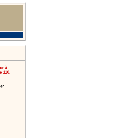
er à
e 110.
ner