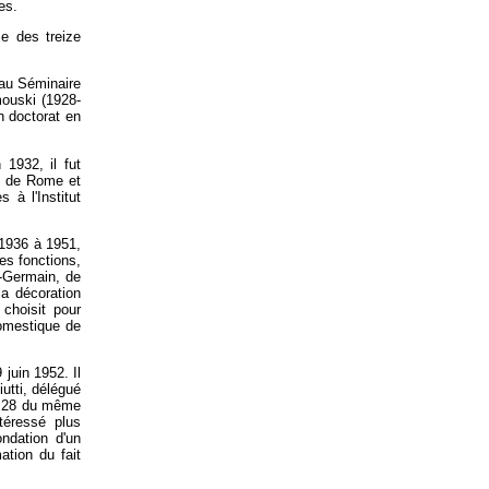
es.
me des treize
 au Séminaire
mouski (1928-
n doctorat en
1932, il fut
es de Rome et
 à l'Institut
 1936 à 1951,
es fonctions,
t-Germain, de
a décoration
choisit pour
domestique de
juin 1952. Il
utti, délégué
le 28 du même
téressé plus
ondation d'un
ation du fait