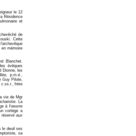
igneur le 12
 la Résidence
ulmonaire et
Archevêché de
mouski. Cette
 l'archevêque
ée en mémoire
nd Blanchet.
 les évêques
d Dionne, les
lée, p.m.é.,
e Guy Pilote,
.ss.r., frère
la vie de Mgr
charistie. La
ge à l'oeuvre
un cortège a
t réservé aux
 le deuil ses
mptoriste, sa