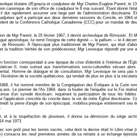
êque titulaire d'Egnazia et coadjuteur de Mgr Charles-Eugène Parent, le 13 a
ion canonique de son office de coadjuteur le 8 mai suivant. Étant donné l'éta
il dut rapidement assumer une large part de l'administration diocésaine. E
oadjuteur qu'il a participé aux deux dernières sessions du Concile, en 1964 et
dent de la Conférence Catholique Canadienne (CCC) pour un mandat de deu
tion de Mgr Parent, le 25 février 1967, il devint archevêque de Rimouski. Et
égué apostolique, lui remit l'insigne de cette dignité — le pallium — le 4 déc
e de Rimouski. À l'épiscopat plus traditionnel de Mgr Parent, qui était d'abo
et la tradition héritée de son prédécesseur, Mgr Levesque répondit par une a
 fonction correspondait à une époque de crise d'identité à l'intérieur de l'Égl
Vatican II, mais surtout aux transformations socio-culturelles vécues alors
ental. Homme de dialogue et de consultation, Mgr Levesque ne sera pas ten
 l'évolution de la société québécoise, qui tendait de plus en plus à la sécularis
r 1968, il fut nommé membre de la Congrégation des Évêques à la Curie rom
q ans. Le premier de l'An 1969, dans la foulée de l'enquête sur la Foi réalisé
enue d'un synode diocésain, requérant la participation de tous les fidèle
ur l'application concrète du concile dans la vie de notre Église diocésaine. C
tredit la pierre d'angle de son épiscopat, mobilisa presque entièrement ses é
.
, et à la stupéfaction de plusieurs, il donna sa démission du siège archi
14 mai 1973.
c son goût pour les textes sacrés, celui dont la devise était In Libro vitae (i
 ») consacra les neuf premières années de sa retraite à un échange épistol