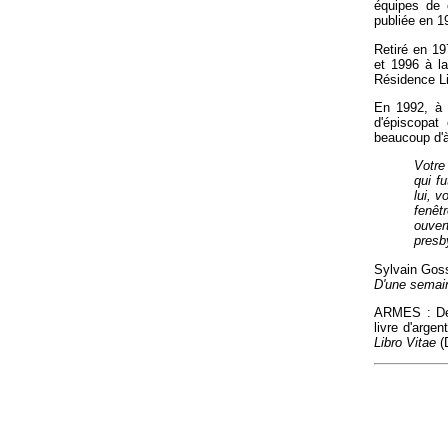
équipes de 
publiée en 19
Retiré en 19
et 1996 à l
Résidence Li
En 1992, à l
d'épiscopat
beaucoup d'à
Votre
qui f
lui, 
fenêt
ouver
presb
Sylvain Goss
D'une semaine
ARMES : De 
livre d'arge
Libro Vitae
(D