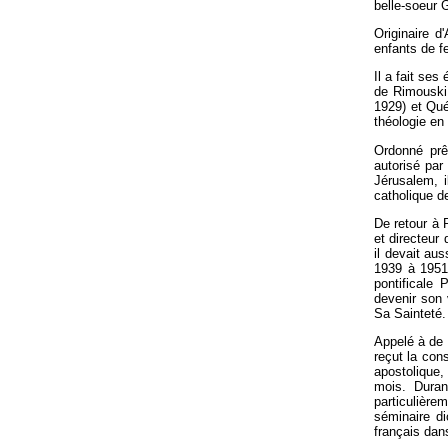
belle-soeur 
Originaire d
enfants de f
Il a fait se
de Rimouski 
1929) et Qué
théologie en
Ordonné prê
autorisé par
Jérusalem, i
catholique de
De retour à 
et directeur
il devait au
1939 à 1951
pontificale
devenir son 
Sa Sainteté.
Appelé à de 
reçut la con
apostolique,
mois. Duran
particulière
séminaire di
français dan