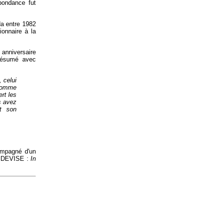
pondance fut
da entre 1982
onnaire à la
 anniversaire
 résumé avec
 celui
 Comme
rt les
s avez
et son
ompagné d'un
t. DEVISE :
In