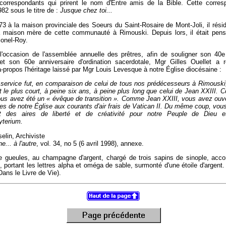
correspondants qui prirent le nom d'Entre amis de la Bible. Cette corres
82 sous le titre de :
Jusque chez toi...
73 à la maison provinciale des Soeurs du Saint-Rosaire de Mont-Joli, il rési
a maison mère de cette communauté à Rimouski. Depuis lors, il était pensi
onel-Roy.
'occasion de l'assemblée annuelle des prêtres, afin de souligner son 40e
 et son 60e anniversaire d'ordination sacerdotale, Mgr Gilles Ouellet a
-propos l'héritage laissé par Mgr Louis Levesque à notre Église diocésaine :
 service fut, en comparaison de celui de tous nos prédécesseurs à Rimouski,
ut le plus court, à peine six ans, à peine plus long que celui de Jean XXIII.
vous avez été un « évêque de transition ». Comme Jean XXIII, vous avez ouve
res de notre Église aux courants d'air frais de Vatican II. Du même coup, vou
t des aires de liberté et de créativité pour notre Peuple de Dieu 
yterium.
elin, Archiviste
... à l'autre
, vol. 34, no 5 (6 avril 1998), annexe.
gueules, au champagne d'argent, chargé de trois sapins de sinople, acc
nt, portant les lettres alpha et oméga de sable, surmonté d'une étoile d'argen
ans le Livre de Vie).