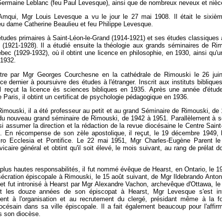
Germaine Leblanc (feu Paul Levesque), ainsi que de nombreux neveux et nièc
'Amqui, Mgr Louis Levesque a vu le jour le 27 mai 1908. Il était le sixiè
eu dame Catherine Beaulieu et feu Philippe Levesque.
s études primaires à Saint-Léon-le-Grand (1914-1921) et ses études classiques
(1921-1928). Il a étudié ensuite la théologie aux grands séminaires de Ri
bec (1929-1932), où il obtint une licence en philosophie, en 1930, ainsi qu'u
 1932.
tre par Mgr Georges Courchesne en la cathédrale de Rimouski le 26 juin 
 ce dernier à poursuivre des études à l'étranger. Inscrit aux instituts bibliqu
l reçut la licence ès sciences bibliques en 1935. Après une année d'études
 Paris, il obtint un certificat de psychologie pédagogique en 1936.
Rimouski, il a été professeur au petit et au grand Séminaire de Rimouski, de
 du nouveau grand séminaire de Rimouski, de 1942 à 1951. Parallèlement à s
ssi assumer la direction et la rédaction de la revue diocésaine le Centre Sain
. En récompense de son zèle apostolique, il reçut, le 19 décembre 1949, l
 Pro Ecclesia et Pontifice. Le 22 mai 1951, Mgr Charles-Eugène Parent le 
vicaire général et obtint qu'il soit élevé, le mois suivant, au rang de prélat 
plus hautes responsabilités, il fut nommé évêque de Hearst, en Ontario, le 19 
sécration épiscopale à Rimouski, le 15 août suivant, de Mgr Ildebrando Antoni
 et fut intronisé à Hearst par Mgr Alexandre Vachon, archevêque d'Ottawa, 
t les douze années de son épiscopat à Hearst, Mgr Levesque s'est in
ment à l'organisation et au recrutement du clergé, présidant même à la f
océsain dans sa ville épiscopale. Il a fait également beaucoup pour l'affirm
s son diocèse.