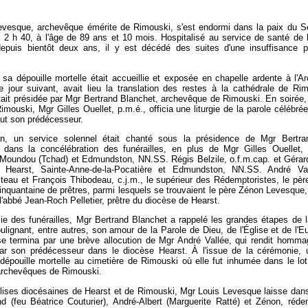
evesque, archevêque émérite de Rimouski, s'est endormi dans la paix du Se
2 h 40, à l'âge de 89 ans et 10 mois. Hospitalisé au service de santé de
depuis bientôt deux ans, il y est décédé des suites d'une insuffisance p
sa dépouille mortelle était accueillie et exposée en chapelle ardente à l'
 jour suivant, avait lieu la translation des restes à la cathédrale de Ri
ait présidée par Mgr Bertrand Blanchet, archevêque de Rimouski. En soirée,
imouski, Mgr Gilles Ouellet, p.m.é., officia une liturgie de la parole célébr
 fut son prédécesseur.
n, un service solennel était chanté sous la présidence de Mgr Bertra
nt dans la concélébration des funérailles, en plus de Mgr Gilles Ouellet,
Moundou (Tchad) et Edmundston, NN.SS. Régis Belzile, o.f.m.cap. et Gérar
Hearst, Sainte-Anne-de-la-Pocatière et Edmundston, NN.SS. André Val
eau et François Thibodeau, c.j.m., le supérieur des Rédemptoristes, le pèr
cinquantaine de prêtres, parmi lesquels se trouvaient le père Zénon Levesque, c
 l'abbé Jean-Roch Pelletier, prêtre du diocèse de Hearst.
ie des funérailles, Mgr Bertrand Blanchet a rappelé les grandes étapes de 
lignant, entre autres, son amour de la Parole de Dieu, de l'Église et de l'Eu
se termina par une brève allocution de Mgr André Vallée, qui rendit homma
ar son prédécesseur dans le diocèse Hearst. À l'issue de la cérémonie, 
 dépouille mortelle au cimetière de Rimouski où elle fut inhumée dans le lo
archevêques de Rimouski.
lises diocésaines de Hearst et de Rimouski, Mgr Louis Levesque laisse dans
d (feu Béatrice Couturier), André-Albert (Marguerite Ratté) et Zénon, réde