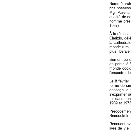
Nommé archev
pris possess
Mgr Parent, 
qualité de c
nommé prési
1967).
À la résigna
Clarizio, dél
la cathédral
monde rural 
plus libérale.
Son entrée en
en partie à 
monde occid
l'encontre de
Le 8 févrie
terme de cin
annonça la t
s'exprimer s
fut sans con
1969 et 1973
Précocement
Rimouski le 
Renouant ave
livre de vie