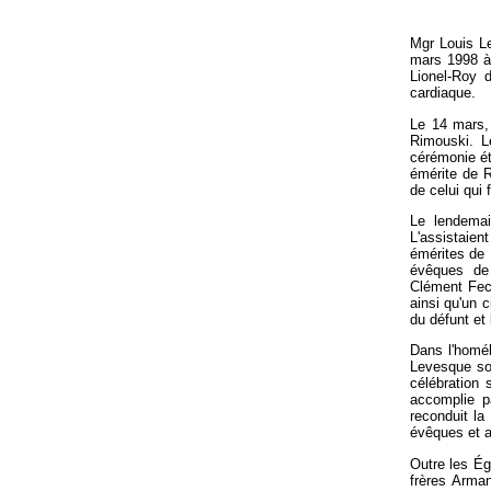
Mgr Louis L
mars 1998 à 
Lionel-Roy 
cardiaque.
Le 14 mars, 
Rimouski. Le
cérémonie ét
émérite de R
de celui qui
Le lendemai
L'assistaie
émérites de 
évêques de 
Clément Fect
ainsi qu'un 
du défunt et
Dans l'homél
Levesque sou
célébration 
accomplie p
reconduit la
évêques et 
Outre les Ég
frères Arman