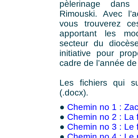
pèlerinage dans
Rimouski. Avec l’a
vous trouverez ces
apportant les mod
secteur du diocèse
initiative pour pr
cadre de l’année de 
Les fichiers qui 
(.docx).
●
Chemin no 1 : Za
●
Chemin no 2 : La
●
Chemin no 3 : Le f
●
Chemin no 4 : Le p