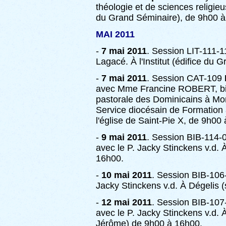
théologie et de sciences religieus
du Grand Séminaire), de 9h00 à
MAI 2011
-
7 mai 2011
. Session LIT-111-
Lagacé. À l'Institut (édifice du
-
7 mai 2011
. Session CAT-109
avec Mme Francine ROBERT, bibli
pastorale des Dominicains à Mon
Service diocésain de Formation 
l'église de Saint-Pie X, de 9h00
-
9 mai 2011
. Session BIB-114-
avec le P. Jacky Stinckens v.d. 
16h00.
-
10 mai 2011
. Session BIB-10
Jacky Stinckens v.d. À Dégelis (
-
12 mai 2011
. Session BIB-10
avec le P. Jacky Stinckens v.d. 
Jérôme) de 9h00 à 16h00.