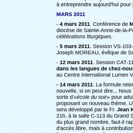
à entreprendre aujourd'hui pour p
MARS 2011
-
4 mars 2011
. Conférence de
M
diocèse de Sainte-Anne-de-la-P
célébrations liturgiques.
-
5 mars 2011
. Session VS-103
Joseph MOREAU, évêque de Sai
-
12 mars 2011
. Session CAT-1
dans les langues de chez-nou
au Centre international Lumen V
- 14 mars 2011
. La formule ret
nouvelle, si on peut dire... Nou
sorte d'«
école du soir
» pour adu
proposant un nouveau thème,
U
sera développé par le Fr.
Jean 
21h, à la salle C-113 du Grand Sé
du plus grand nombre, faut-il ra
d'accès libre, mais à contribution