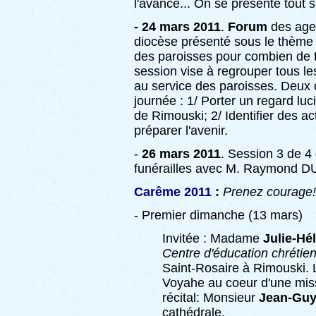
l'avance... On se présente tout 
- 24 mars 2011
.
Forum
des agen
diocèse présenté sous le thème 
des paroisses pour combien de
session vise à regrouper tous le
au service des paroisses. Deux 
journée : 1/ Porter un regard luc
de Rimouski; 2/ Identifier des a
préparer l'avenir.
-
26 mars 2011
. Session 3 de 4
funérailles avec M. Raymond DUM
Carême 2011 :
Prenez courage!
- Premier dimanche (13 mars)
Invitée : Madame
Julie-Hé
Centre d'éducation chrétie
Saint-Rosaire à Rimouski.
Voyahe au coeur d'une mis
récital: Monsieur
Jean-Guy
cathédrale.