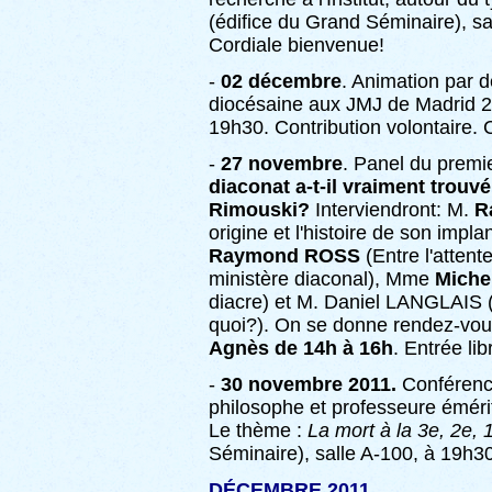
(édifice du Grand Séminaire), sa
Cordiale bienvenue!
-
02 décembre
. Animation par d
diocésaine aux JMJ de Madrid 2
19h30. Contribution volontaire. 
-
27 novembre
. Panel du premi
diaconat a-t-il vraiment trou
Rimouski?
Interviendront: M.
R
origine et l'histoire de son impl
Raymond ROSS
(Entre l'attent
ministère diaconal), Mme
Miche
diacre) et M. Daniel LANGLAIS (
quoi?). On se donne rendez-vo
Agnès de 14h à 16h
. Entrée li
-
30 novembre 2011.
Conféren
philosophe et professeure éméri
Le thème :
La mort à la 3e, 2e, 
Séminaire), salle A-100, à 19h30
DÉCEMBRE 2011