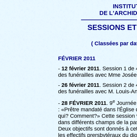
INSTIT
DE L'ARCHI
SESSIONS ET
( Classées par d
FÉVRIER 2011
-
12 février 2011
. Session 1 de
des funérailles avec Mme Jos
-
26 février 2011
. Session 2 de
des funérailles avec M. Louis-A
e
-
28 FÉVRIER 2011
. 9
Journée 
: «Prêtre mandaté dans l'Églis
qui? Comment?» Cette session v
dans différents champs de la pas
Deux objectifs sont donnés à cet
les effectifs prersbytéraux du di