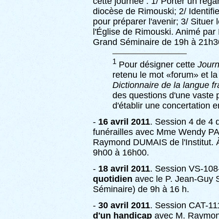
cette journée : 1/ Porter un rega
diocèse de Rimouski; 2/ Identifi
pour préparer l'avenir; 3/ Situe
l'Église de Rimouski. Animé par
Grand Séminaire de 19h à 21h3
1
Pour désigner cette
Journ
retenu le mot «forum» et la
Dictionnaire de la langue f
des questions d'une vaste 
d'établir une concertation e
-
16 avril 2011
. Session 4 de 4
funérailles avec Mme Wendy 
Raymond DUMAIS de l'Institut. À 
9h00 à 16h00.
-
18 avril 2011
. Session VS-10
quotidien
avec le P. Jean-Guy St
Séminaire) de 9h à 16 h.
-
30 avril 2011
. Session CAT-1
d'un handicap
avec M. Raymond