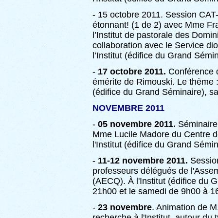
- 15 octobre 2011. Session CA
étonnant! (1 de 2) avec Mme Fran
l’Institut de pastorale des Domi
collaboration avec le Service di
l’Institut (édifice du Grand Sém
-
17 octobre 2011.
Conférence
émérite de Rimouski. Le thème 
(édifice du Grand Séminaire), sa
NOVEMBRE 2011
-
05 novembre 2011.
Séminair
Mme Lucile Madore du Centre de
l'Institut (édifice du Grand Sém
-
11-12 novembre 2011.
Sessio
professeurs délégués de l'Ass
(AECQ). À l'Institut (édifice du
21h00 et le samedi de 9h00 à 1
-
23 novembre
. Animation de M
recherche à l'Institut, autour du 