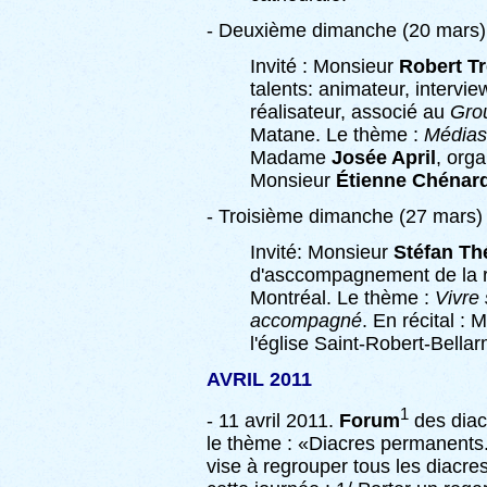
- Deuxième dimanche (20 mars)
Invité : Monsieur
Robert T
talents: animateur, intervie
réalisateur, associé au
Grou
Matane. Le thème :
Médias 
Madame
Josée April
, orga
Monsieur
Étienne Chénar
- Troisième dimanche (27 mars)
Invité: Monsieur
Stéfan Thé
d'asccompagnement de la r
Montréal. Le thème :
Vivre 
accompagné
. En récital :
l'église Saint-Robert-Bella
AVRIL 2011
1
- 11 avril 2011.
Forum
des diac
le thème : «Diacres permanents
vise à regrouper tous les diacre