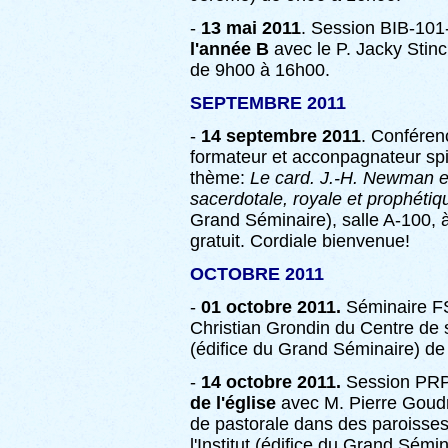
-
13 mai 2011
. Session BIB-10
l'année B
avec le P. Jacky Stin
de 9h00 à 16h00.
SEPTEMBRE 2011
-
14 septembre 2011
. Confére
formateur et acconpagnateur spir
thème:
Le card. J.-H. Newman et 
sacerdotale, royale et prophétiqu
Grand Séminaire), salle A-100, à
gratuit. Cordiale bienvenue!
OCTOBRE 2011
-
01 octobre 2011.
Séminaire 
Christian Grondin du Centre de s
(édifice du Grand Séminaire) d
-
14 octobre 2011.
Session PR
de l'église
avec M. Pierre Goudr
de pastorale dans des paroisses
l'Institut (édifice du Grand Sém