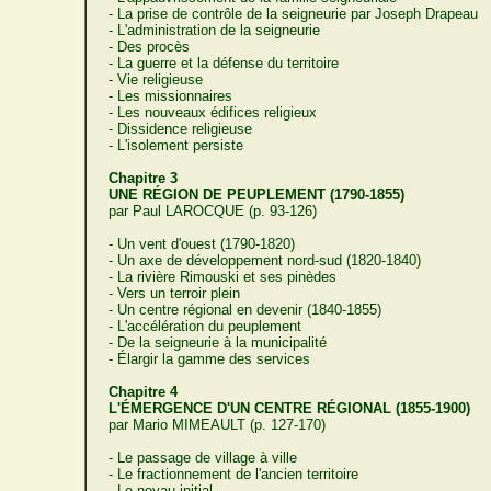
- La prise de contrôle de la seigneurie par Joseph Drapeau
- L'administration de la seigneurie
- Des procès
- La guerre et la défense du territoire
- Vie religieuse
- Les missionnaires
- Les nouveaux édifices religieux
- Dissidence religieuse
- L'isolement persiste
Chapitre 3
UNE RÉGION DE PEUPLEMENT (1790-1855)
par Paul LAROCQUE (p. 93-126)
- Un vent d'ouest (1790-1820)
- Un axe de développement nord-sud (1820-1840)
- La rivière Rimouski et ses pinèdes
- Vers un terroir plein
- Un centre régional en devenir (1840-1855)
- L'accélération du peuplement
- De la seigneurie à la municipalité
- Élargir la gamme des services
Chapitre 4
L'ÉMERGENCE D'UN CENTRE RÉGIONAL (1855-1900)
par Mario MIMEAULT (p. 127-170)
- Le passage de village à ville
- Le fractionnement de l'ancien territoire
- Le noyau initial