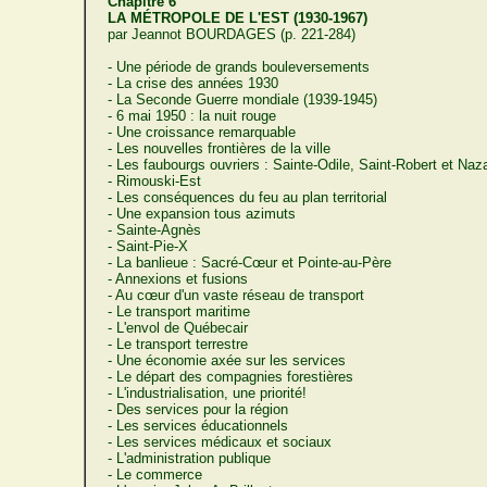
Chapitre 6
LA MÉTROPOLE DE L'EST (1930-1967)
par Jeannot BOURDAGES (p. 221-284)
- Une période de grands bouleversements
- La crise des années 1930
- La Seconde Guerre mondiale (1939-1945)
- 6 mai 1950 : la nuit rouge
- Une croissance remarquable
- Les nouvelles frontières de la ville
- Les faubourgs ouvriers : Sainte-Odile, Saint-Robert et Naz
- Rimouski-Est
- Les conséquences du feu au plan territorial
- Une expansion tous azimuts
- Sainte-Agnès
- Saint-Pie-X
- La banlieue : Sacré-Cœur et Pointe-au-Père
- Annexions et fusions
- Au cœur d'un vaste réseau de transport
- Le transport maritime
- L'envol de Québecair
- Le transport terrestre
- Une économie axée sur les services
- Le départ des compagnies forestières
- L'industrialisation, une priorité!
- Des services pour la région
- Les services éducationnels
- Les services médicaux et sociaux
- L'administration publique
- Le commerce