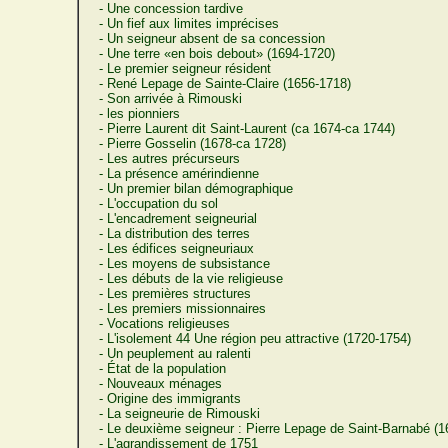
- Une concession tardive
- Un fief aux limites imprécises
- Un seigneur absent de sa concession
- Une terre «en bois debout» (1694-1720)
- Le premier seigneur résident
- René Lepage de Sainte-Claire (1656-1718)
- Son arrivée à Rimouski
- les pionniers
- Pierre Laurent dit Saint-Laurent (ca 1674-ca 1744)
- Pierre Gosselin (1678-ca 1728)
- Les autres précurseurs
- La présence amérindienne
- Un premier bilan démographique
- L'occupation du sol
- L'encadrement seigneurial
- La distribution des terres
- Les édifices seigneuriaux
- Les moyens de subsistance
- Les débuts de la vie religieuse
- Les premières structures
- Les premiers missionnaires
- Vocations religieuses
- L'isolement 44 Une région peu attractive (1720-1754)
- Un peuplement au ralenti
- État de la population
- Nouveaux ménages
- Origine des immigrants
- La seigneurie de Rimouski
- Le deuxième seigneur : Pierre Lepage de Saint-Barnabé (1
- L'agrandissement de 1751