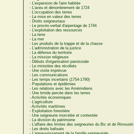
- L'expansion de l'aire habitée
- L'aveu et dénombrement de 1724
- L'occupation des terres
- La mise en valeur des terres
- Droits seigneuriaux
- Le procès-verbal d'arpentage de 1744
- L'exploitation des ressources
- La terre
- La mer
- Les produits de la trappe et de la chasse
- L'administration de la justice
- La défense du territoire
- La mission religieuse
- Débuts d'organisation paroissiale
- Le ministère des récollets
- Une visite imprévue
- Les communications
- Les temps incertains (1754-1790)
- Populations et épidémies
- Les relations avec les Amérindiens
- Une timide percée dans les terres
- Activités économiques
- L'agriculture
- Activités maritimes
- Exploitation forestière
- Une seigneurie morcelée et contestée
- La division du patrimoine
- L'affaire des limites des seigneuries du Bic et de Rimouski
- Les droits bafoués
- L'appauvrissement de la famille seigneuriale