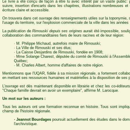
Le livre a été conçu de façon à être lu avec intérêt par un vaste public: 
suivre, insertion d'encarts dans les chapitres, illustrations nombreuses e
écriture claire et accessible.
On trouvera dans cet ouvrage des renseignements utiles sur la toponymie, s
l'usage du territoire, sur l'explosion commerciale de la ville dans les années
La publication de
Rimouski depuis ses origines
aurait été impossible, souli
collaboration des commanditaires fiers de leurs racines et de leur région:
· M. Philippe Michaud, autrefois maire de Rimouski;
· La Ville de Rimouski et ses élus;
· La Caisse Desjardins de Rimouski, fondée en 1908;
· Mme Solange Charest, députée du comté de Rimouski à l'Assemblé
Québec;
· M. Charles Albert, homme d'affaires de notre région.
Mentionnons que l'UQAR, fidèle à sa mission régionale, a fortement collaboré
en mettant ses ressources humaines et matérielles à la disposition de ses 
L'ouvrage est dès maintenant disponible en librairie et chez les co-éditeur
"Chaque famille devrait en avoir un exemplaire", affirme M. Larocque.
Un mot sur les auteurs :
Tous les auteurs ont une formation reconnue en histoire. Tous sont impliq
champ de l'histoire régionale.
· Jeannot Bourdages
poursuit actuellement des études dans le dom
l'archivistique.