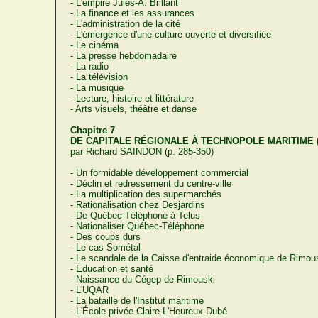
- L'empire Jules-A. Brillant
- La finance et les assurances
- L'administration de la cité
- L'émergence d'une culture ouverte et diversifiée
- Le cinéma
- La presse hebdomadaire
- La radio
- La télévision
- La musique
- Lecture, histoire et littérature
- Arts visuels, théâtre et danse
Chapitre 7
DE CAPITALE RÉGIONALE À TECHNOPOLE MARITIME (1
par Richard SAINDON (p. 285-350)
- Un formidable développement commercial
- Déclin et redressement du centre-ville
- La multiplication des supermarchés
- Rationalisation chez Desjardins
- De Québec-Téléphone à Telus
- Nationaliser Québec-Téléphone
- Des coups durs
- Le cas Sométal
- Le scandale de la Caisse d'entraide économique de Rimou
- Éducation et santé
- Naissance du Cégep de Rimouski
- L'UQAR
- La bataille de l'Institut maritime
- L'École privée Claire-L'Heureux-Dubé