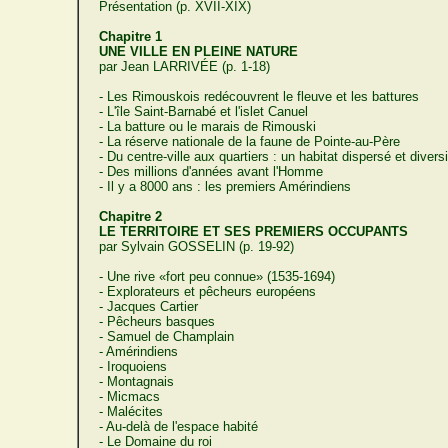
Présentation (p. XVII-XIX)
Chapitre 1
UNE VILLE EN PLEINE NATURE
par Jean LARRIVÉE (p. 1-18)
- Les Rimouskois redécouvrent le fleuve et les battures
- L'île Saint-Barnabé et l'islet Canuel
- La batture ou le marais de Rimouski
- La réserve nationale de la faune de Pointe-au-Père
- Du centre-ville aux quartiers : un habitat dispersé et diversi
- Des millions d'années avant l'Homme
- Il y a 8000 ans : les premiers Amérindiens
Chapitre 2
LE TERRITOIRE ET SES PREMIERS OCCUPANTS
par Sylvain GOSSELIN (p. 19-92)
- Une rive «fort peu connue» (1535-1694)
- Explorateurs et pêcheurs européens
- Jacques Cartier
- Pêcheurs basques
- Samuel de Champlain
- Amérindiens
- Iroquoiens
- Montagnais
- Micmacs
- Malécites
- Au-delà de l'espace habité
- Le Domaine du roi